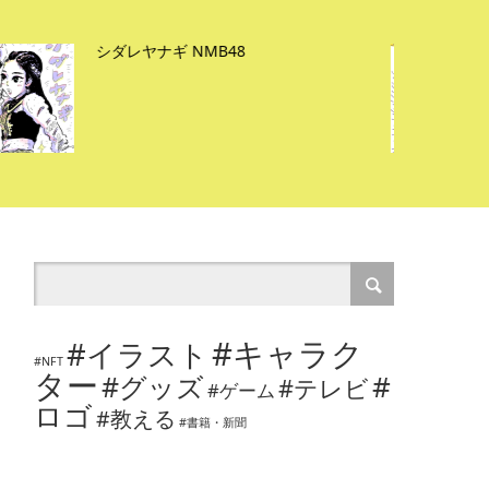
旧ヤム邸シモキタ荘
#キャラク
#イラスト
#NFT
ター
#
#グッズ
#テレビ
#ゲーム
ロゴ
#教える
#書籍・新聞